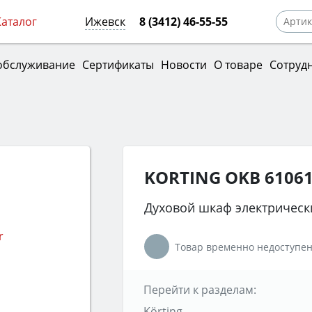
Каталог
Ижевск
8 (3412) 46-55-55
обслуживание
Сертификаты
Новости
О товаре
Сотруд
KORTING OKB 6106
Духовой шкаф электрическ
Товар временно недоступен
Перейти к разделам:
Körting