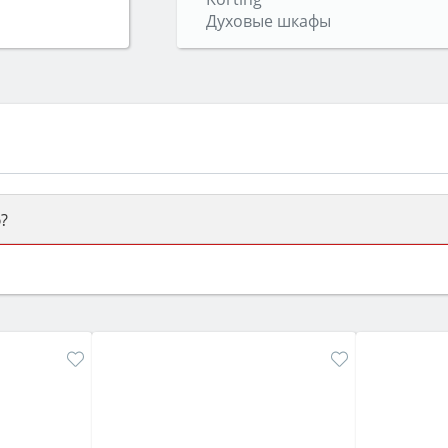
Духовые шкафы
?
ый или электрический) и габаритами под вашу нишу, зат
же A и нужные функции (конвекция, гриль, самоочистка, 