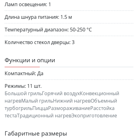
Ламп освещения:
1
Длина шнура питания:
1.5 м
Температурный диапазон:
50-250 °C
Количество стекол дверцы:
3
Функции и опции
Компактный:
Да
Режимы:
11 шт.
Большой грильГорячий воздухКонвекционный
нагревМалый грильНижний нагревОбъемный
турбогрильПиццаРазмораживаниеРасстойка
тестаТрадиционный нагревЭкоприготовление
Габаритные размеры