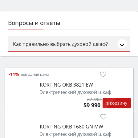
Вопросы и ответы
Как правильно выбрать духовой шкаф?
Сначала определитесь с типом (газовый или
электрический) и габаритами под вашу нишу,
затем смотрите на объём 50–70 л для семьи,
-11%
выгодная цена
класс энергопотребления не ниже A и нужные
KORTING OKB 3821 EW
функции (конвекция, гриль, самоочистка,
Электрический духовой шкаф
защита от детей).
67 490
в корзину
59 990
KORTING OKB 1680 GN MW
Электрический духовой шкаф