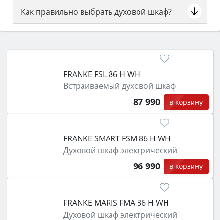
Как правильно выбрать духовой шкаф?
Сначала определитесь с типом (газовый или
электрический) и габаритами под вашу нишу,
затем смотрите на объём 50–70 л для семьи,
класс энергопотребления не ниже A и нужные
FRANKE FSL 86 H WH
функции (конвекция, гриль, самоочистка,
Встраиваемый духовой шкаф
защита от детей).
87 990
в корзину
FRANKE SMART FSM 86 H WH
Духовой шкаф электрический
96 990
в корзину
FRANKE MARIS FMA 86 H WH
Духовой шкаф электрический