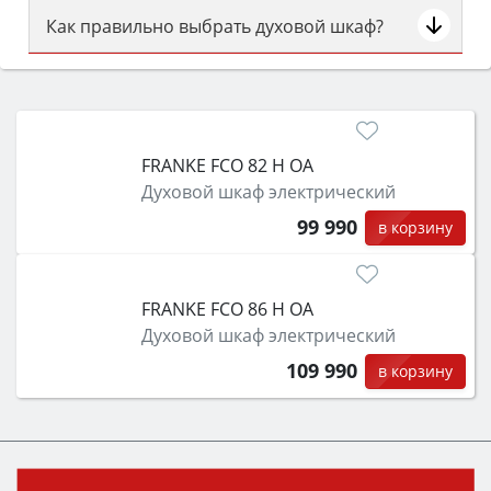
Как правильно выбрать духовой шкаф?
Сначала определитесь с типом (газовый или
электрический) и габаритами под вашу нишу,
затем смотрите на объём 50–70 л для семьи,
класс энергопотребления не ниже A и нужные
FRANKE FCO 82 H OA
функции (конвекция, гриль, самоочистка,
Духовой шкаф электрический
защита от детей).
99 990
в корзину
FRANKE FCO 86 H OA
Духовой шкаф электрический
109 990
в корзину