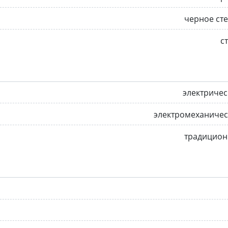
черное ст
с
электриче
электромеханичес
традицион