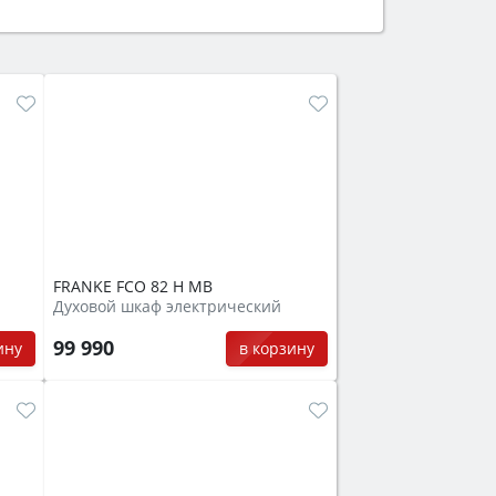
ем смотрите на объём 50–70 л для
защита от детей).
FRANKE FCO 82 H MB
Духовой шкаф электрический
99 990
ину
в корзину