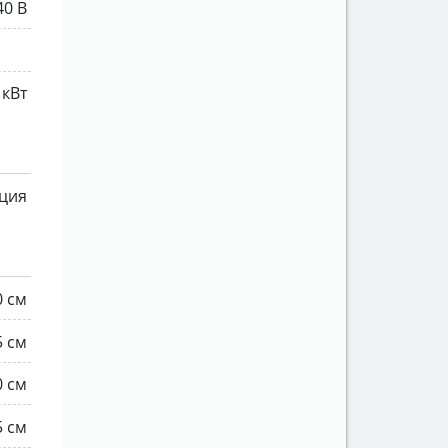
40 В
 кВт
ция
0 см
5 см
0 см
5 см