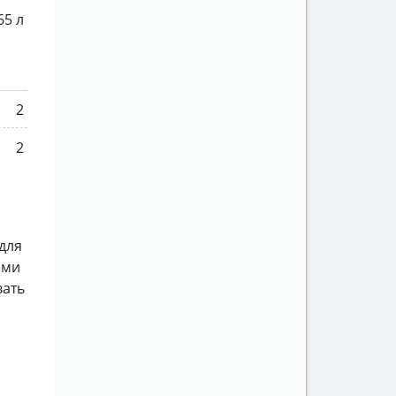
65 л
2
2
для
ами
вать