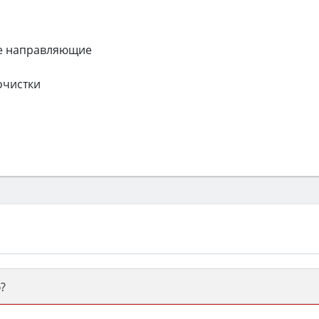
е направляющие
очистки
?