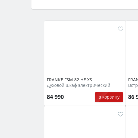
Сначала определитесь с типом (газов
семьи, класс энергопотребления не ни
FRANKE FSM 82 HE XS
FRAN
Духовой шкаф электрический
Вст
84 990
86 
в корзину