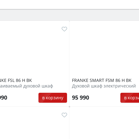
ый или электрический) и габаритами под вашу нишу, зат
же A и нужные функции (конвекция, гриль, самоочистка, 
KE FSL 86 H BK
FRANKE SMART FSM 86 H BK
раиваемый духовой шкаф
Духовой шкаф электрический
990
95 990
в корзину
в корз