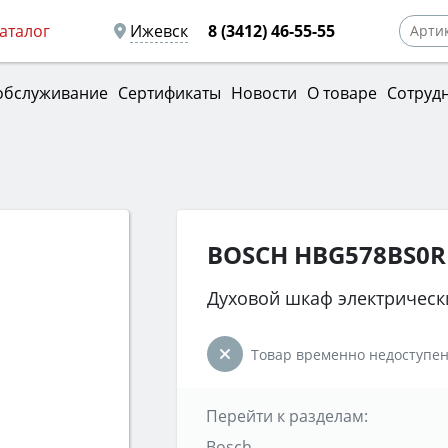
аталог
Ижевск
8 (3412) 46-55-55
обслуживание
Сертификаты
Новости
О товаре
Сотруд
BOSCH HBG578BS0R
Духовой шкаф электрическ
Товар временно недоступен
Перейти к разделам:
Bosch