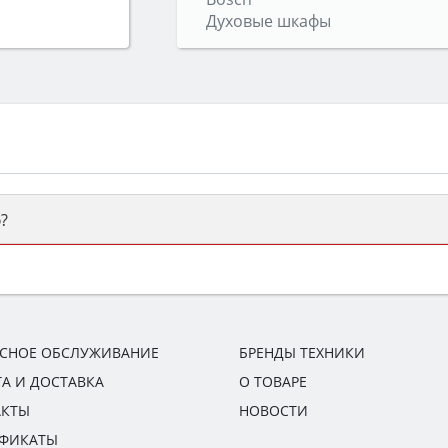
Духовые шкафы
?
ый или электрический) и габаритами под вашу нишу, зат
же A и нужные функции (конвекция, гриль, самоочистка, 
ИСНОЕ ОБСЛУЖИВАНИЕ
БРЕНДЫ ТЕХНИКИ
А И ДОСТАВКА
О ТОВАРЕ
АКТЫ
НОВОСТИ
ИФИКАТЫ