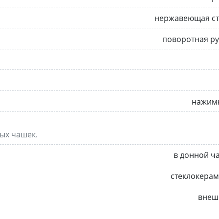
нержавеющая ст
поворотная р
нажим
ных чашек.
в донной ч
стеклокера
внеш