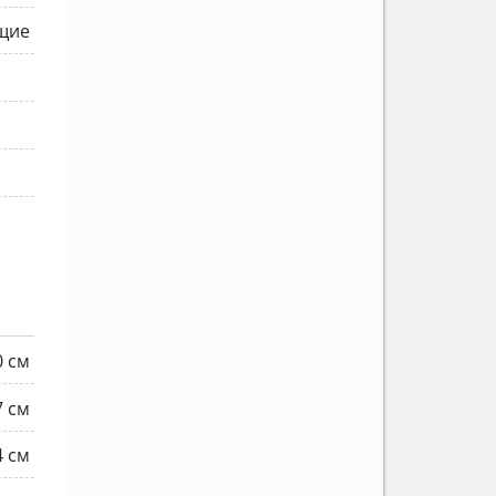
щие
0 см
7 см
4 см