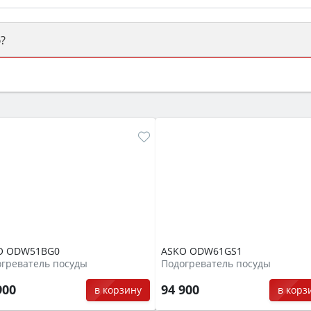
?
ый или электрический) и габаритами под вашу нишу, зат
же A и нужные функции (конвекция, гриль, самоочистка, 
O ODW51BG0
ASKO ODW61GS1
греватель посуды
Подогреватель посуды
900
94 900
в корзину
в корз