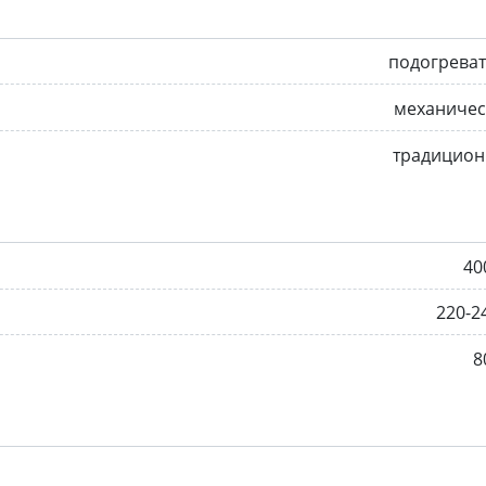
подогрева
механичес
традицион
40
220-2
8