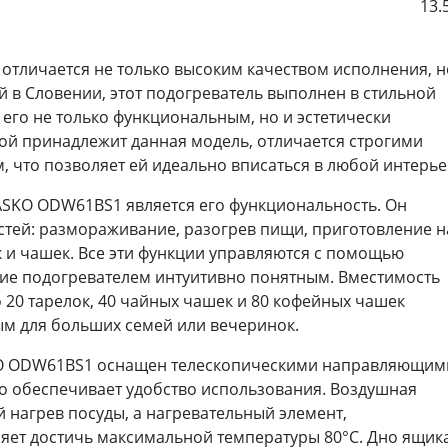
13.
тличается не только высоким качеством исполнения, н
в Словении, этот подогреватель выполнен в стильной
его не только функциональным, но и эстетически
рой принадлежит данная модель, отличается строгими
что позволяет ей идеально вписаться в любой интерье
ASKO ODW61BS1 является его функциональность. Он
тей: размораживание, разогрев пищи, приготовление н
к и чашек. Все эти функции управляются с помощью
ние подогревателем интуитивно понятным. Вместимость
 20 тарелок, 40 чайных чашек и 80 кофейных чашек
ым для больших семей или вечеринок.
SKO ODW61BS1 оснащен телескопическими направляющим
 обеспечивает удобство использования. Воздушная
нагрев посуды, а нагревательный элемент,
яет достичь максимальной температуры 80°C. Дно ящик