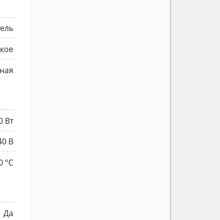
тель
кое
ная
0 Вт
40 В
0 °C
Да