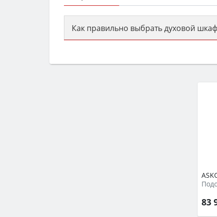
Как правильно выбрать духовой шкаф
Сначала определитесь с типом (газов
семьи, класс энергопотребления не ни
ASK
Подо
83 