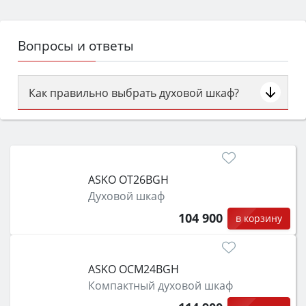
Вопросы и ответы
Как правильно выбрать духовой шкаф?
Сначала определитесь с типом (газовый или
электрический) и габаритами под вашу нишу,
затем смотрите на объём 50–70 л для семьи,
класс энергопотребления не ниже A и нужные
ASKO OT26BGH
функции (конвекция, гриль, самоочистка,
Духовой шкаф
защита от детей).
104 900
в корзину
ASKO OCM24BGH
Компактный духовой шкаф