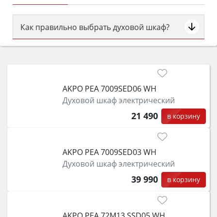
Как правильно выбрать духовой шкаф?
Сначала определитесь с типом (газовый или
электрический) и габаритами под вашу нишу,
затем смотрите на объём 50–70 л для семьи,
класс энергопотребления не ниже A и нужные
AKPO PEA 7009SED06 WH
функции (конвекция, гриль, самоочистка,
Духовой шкаф электрический
защита от детей).
21 490
в корзину
AKPO PEA 7009SED03 WH
Духовой шкаф электрический
39 990
в корзину
AKPO PEA 72M13 SSD05 WH