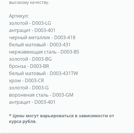
высокому качеству.
Артикул:
золотой
-
D003-LG
антрацит
-
D003-401
черный металлик
-
D003-418
белый матовый
-
D003-431
нержавеющая сталь
-
D003-BS
золотой
-
D003-BG
бронза
-
D003-BR
белый матовый
-
D003-431TW
хром
-
D003-CR
золотой
-
D003-G
вороненая сталь
-
D003-GM
антрацит
-
D003-401
* Цены могут варьироваться в зависимости от
курса рубля.