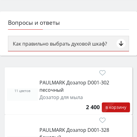
Вопросы и ответы
Как правильно выбрать духовой шкаф?
Сначала определитесь с типом (газовый или
электрический) и габаритами под вашу нишу,
затем смотрите на объём 50–70 л для семьи,
класс энергопотребления не ниже A и нужные
PAULMARK Дозатор D001-302
функции (конвекция, гриль, самоочистка,
песочный
защита от детей).
11 цветов
Дозатор для мыла
2 400
в корзину
PAULMARK Дозатор D001-328