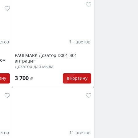
етов
11 цветов
PAULMARK Дозатор D001-401
ром
антрацит
Дозатор для мыла
3 700
ину
в корзину
етов
11 цветов