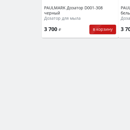
PAULMARK Дозатор D001-308
PAU
черный
бел
Дозатор для мыла
Доза
3 700
3 7
в корзину