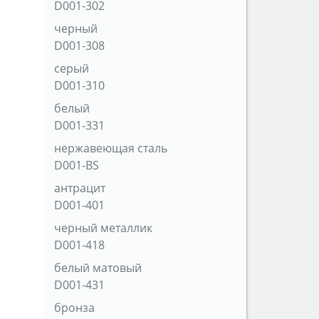
D001-302
черный
D001-308
серый
D001-310
белый
D001-331
нержавеющая сталь
D001-BS
антрацит
D001-401
черный металлик
D001-418
белый матовый
D001-431
бронза