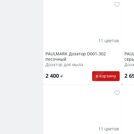
11 цветов
PAULMARK Дозатор D001-302
PAU
песочный
сер
Дозатор для мыла
Доза
2 400
2 6
в корзину
11 цветов