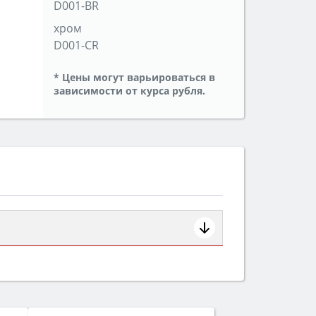
D001-BR
хром
D001-CR
* Цены могут варьироваться в
зависимости от курса рубля.
ем смотрите на объём 50–70 л для
защита от детей).