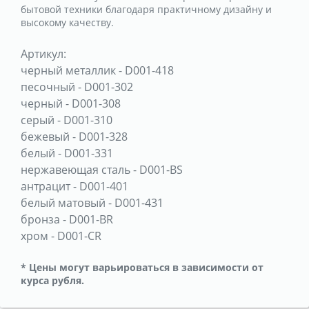
бытовой техники благодаря практичному дизайну и
высокому качеству.
Артикул:
черный металлик
-
D001-418
песочный
-
D001-302
черный
-
D001-308
серый
-
D001-310
бежевый
-
D001-328
белый
-
D001-331
нержавеющая сталь
-
D001-BS
антрацит
-
D001-401
белый матовый
-
D001-431
бронза
-
D001-BR
хром
-
D001-CR
* Цены могут варьироваться в зависимости от
курса рубля.