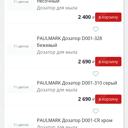
песочный
защита от детей).
11 цветов
Дозатор для мыла
2 400
в корзину
PAULMARK Дозатор D001-328
бежевый
11 цветов
Дозатор для мыла
2 690
в корзину
PAULMARK Дозатор D001-310 серый
11 цветов
Дозатор для мыла
2 690
в корзину
PAULMARK Дозатор D001-CR хром
11 цветов
Дозатор для мыла