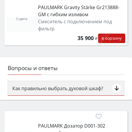
PAULMARK Gravity Stärke Gr213888-
GM с гибким изливом
3 цвета
Смеситель с подключением под
фильтр
35 900
в корзину
Вопросы и ответы
Как правильно выбрать духовой шкаф?
Сначала определитесь с типом (газовый или
электрический) и габаритами под вашу нишу,
затем смотрите на объём 50–70 л для семьи,
класс энергопотребления не ниже A и нужные
PAULMARK Дозатор D001-302
функции (конвекция, гриль, самоочистка,