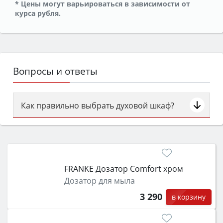
* Цены могут варьироваться в зависимости от
курса рубля.
Вопросы и ответы
Как правильно выбрать духовой шкаф?
Сначала определитесь с типом (газовый или
электрический) и габаритами под вашу нишу,
затем смотрите на объём 50–70 л для семьи,
класс энергопотребления не ниже A и нужные
FRANKE Дозатор Comfort хром
функции (конвекция, гриль, самоочистка,
Дозатор для мыла
защита от детей).
3 290
в корзину