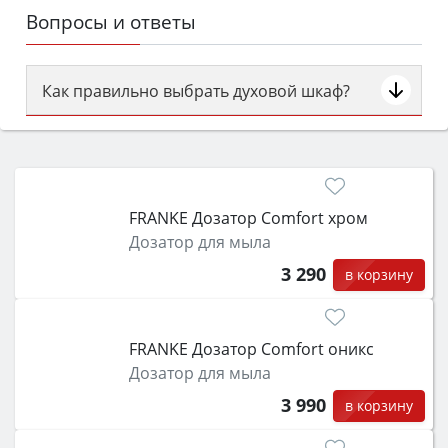
Вопросы и ответы
Как правильно выбрать духовой шкаф?
Сначала определитесь с типом (газовый или
электрический) и габаритами под вашу нишу,
затем смотрите на объём 50–70 л для семьи,
класс энергопотребления не ниже A и нужные
FRANKE Дозатор Comfort хром
функции (конвекция, гриль, самоочистка,
Дозатор для мыла
защита от детей).
3 290
в корзину
FRANKE Дозатор Comfort оникс
Дозатор для мыла
3 990
в корзину