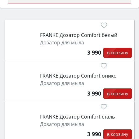
Сначала определитесь с типом (газовый или
электрический) и габаритами под вашу нишу,
затем смотрите на объём 50–70 л для семьи,
класс энергопотребления не ниже A и нужные
FRANKE Дозатор Comfort белый
функции (конвекция, гриль, самоочистка,
Дозатор для мыла
защита от детей).
3 990
в корзину
FRANKE Дозатор Comfort оникс
Дозатор для мыла
3 990
в корзину
FRANKE Дозатор Comfort сталь
Дозатор для мыла
3 990
в корзину