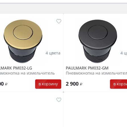
же A и нужные функции (конвекция, гриль, самоочистка, 
4 цвета
4 ц
LMARK PM032-LG
PAULMARK PM032-GM
вмокнопка на измельчитель
Пневмокнопка на измельчите
00
2 900
в корзину
в корз