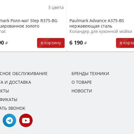
3 цвета
mark Ролл-мат Step R375-BG
Paulmark Advance A375-BS
шированное золото
нержавеющая сталь
mat
Коландер для кухонной мойки
90
6 190
в корзину
в корз
ИСНОЕ ОБСЛУЖИВАНИЕ
БРЕНДЫ ТЕХНИКИ
А И ДОСТАВКА
О ТОВАРЕ
АКТЫ
НОВОСТИ
ИФИКАТЫ
АТЬ ЗВОНОК