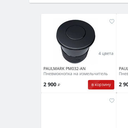
семьи, класс энергопотребления не ни
4 цвета
PAULMARK PM032-AN
PAU
Пневмокнопка на измельчитель
Пне
2 900
2 9
в корзину