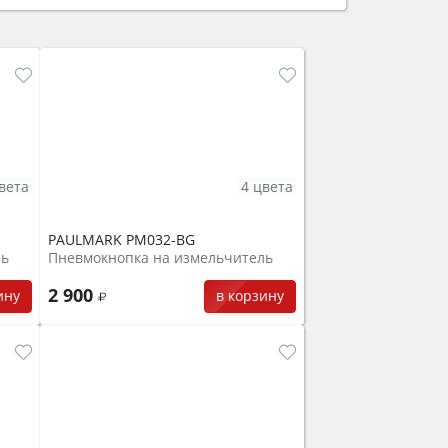
защита от детей).
вета
4 цвета
PAULMARK PM032-BG
ль
Пневмокнопка на измельчитель
2 900
ину
в корзину