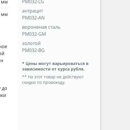
PM032-LG
5 мм
антрацит
5 мм
PM032-AN
вороненая сталь
PM032-GM
золотой
ное
PM032-BG
ой
йн
* Цены могут варьироваться в
зависимости от курса рубля.
** На этот товар не действуют
скидки по промокоду.
 до
пки