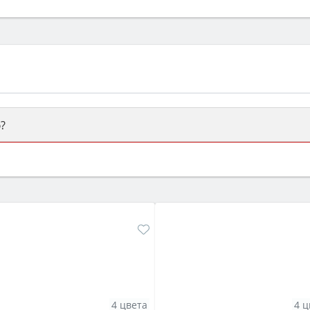
?
ый или электрический) и габаритами под вашу нишу, зат
же A и нужные функции (конвекция, гриль, самоочистка, 
4 цвета
4 ц