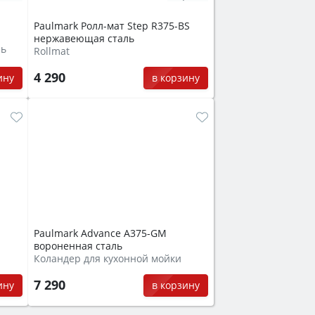
Paulmark Ролл-мат Step R375-BS
нержавеющая сталь
ль
Rollmat
4 290
ину
в корзину
Paulmark Advance A375-GM
вороненная сталь
Коландер для кухонной мойки
7 290
ину
в корзину