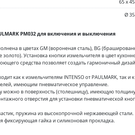
65 х 4
Ø 3
ULMARK PM032 для включения и выключения
лнена в цветах GM (вороненая сталь), BG (браширован
лое золото). Установка кнопки измельчителя в цвет кухонн
 моющего средства позволяет создать гармоничный диза
одит как к измельчителям INTENSO от PAULMARK, так и к
телей, имеющим пневматическое управление.
у можно в поверхность (столешницу), имеющую толщину
нтажного отверстия для установки пневматической кно
астик, пружина из высокопрочной нержавеющей стали.
ся фиксирующая гайка и силиконовая прокладка.