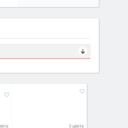
ем смотрите на объём 50–70 л для
защита от детей).
вета
3 цвета