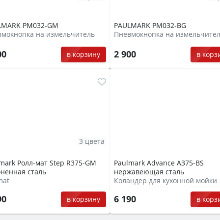
LMARK PM032-GM
PAULMARK PM032-BG
вмокнопка на измельчитель
Пневмокнопка на измельчите
00
2 900
в корзину
в корз
3 цвета
mark Ролл-мат Step R375-GM
Paulmark Advance A375-BS
ненная сталь
нержавеющая сталь
mat
Коландер для кухонной мойки
90
6 190
в корзину
в корз