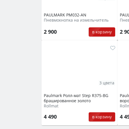
PAULMARK PM032-AN
PAU
Пневмокнопка на измельчитель
Пне
2 900
2 9
в корзину
3 цвета
Paulmark Ролл-мат Step R375-BG
Paul
брашированное золото
воро
Rollmat
Roll
4 490
4 4
в корзину