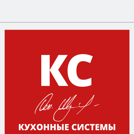
Сначала определитесь с типом (газовый или
электрический) и габаритами под вашу нишу,
затем смотрите на объём 50–70 л для семьи,
класс энергопотребления не ниже A и нужные
функции (конвекция, гриль, самоочистка,
защита от детей).