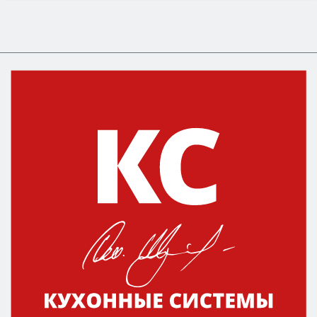
Сначала определитесь с типом (газовый или
электрический) и габаритами под вашу нишу,
затем смотрите на объём 50–70 л для семьи,
класс энергопотребления не ниже A и нужные
функции (конвекция, гриль, самоочистка,
защита от детей).