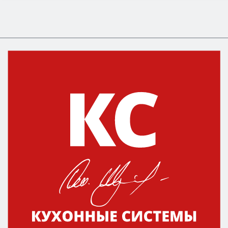
Сначала определитесь с типом (газовый или
электрический) и габаритами под вашу нишу,
затем смотрите на объём 50–70 л для семьи,
класс энергопотребления не ниже A и нужные
функции (конвекция, гриль, самоочистка,
защита от детей).