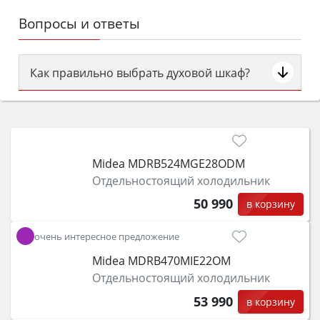
Вопросы и ответы
Как правильно выбрать духовой шкаф?
Сначала определитесь с типом (газовый или
электрический) и габаритами под вашу нишу,
затем смотрите на объём 50–70 л для семьи,
класс энергопотребления не ниже A и нужные
Midea MDRB524MGE28ODM
функции (конвекция, гриль, самоочистка,
Отдельностоящий холодильник
защита от детей).
50 990
в корзину
очень интересное предложение
Midea MDRB470MIE22OM
Отдельностоящий холодильник
53 990
в корзину