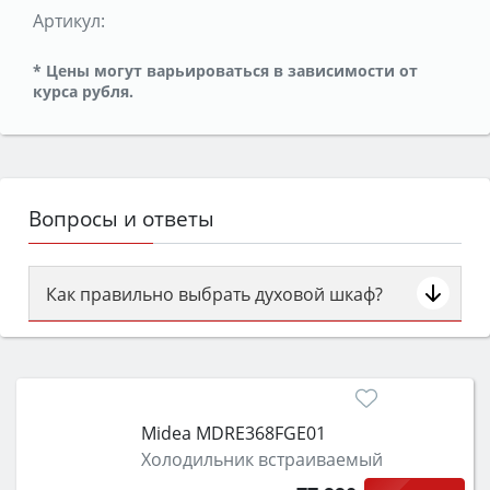
Артикул:
* Цены могут варьироваться в зависимости от
курса рубля.
Вопросы и ответы
Как правильно выбрать духовой шкаф?
Сначала определитесь с типом (газовый или
электрический) и габаритами под вашу нишу,
затем смотрите на объём 50–70 л для семьи,
класс энергопотребления не ниже A и нужные
Midea MDRE368FGE01
функции (конвекция, гриль, самоочистка,
Холодильник встраиваемый
защита от детей).