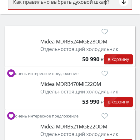
Как правильно выбрать духовой шкаф?
Сначала определитесь с типом (газовый или
электрический) и габаритами под вашу нишу,
затем смотрите на объём 50–70 л для семьи,
класс энергопотребления не ниже A и нужные
Midea MDRB524MGE28ODM
функции (конвекция, гриль, самоочистка,
Отдельностоящий холодильник
защита от детей).
50 990
в корзину
очень интересное предложение
Midea MDRB470MIE22OM
Отдельностоящий холодильник
53 990
в корзину
очень интересное предложение
Midea MDRB521MGE22ODM
Отдельностоящий холодильник