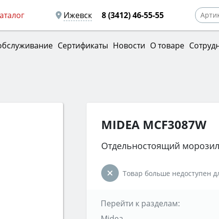
аталог
Ижевск
8 (3412) 46-55-55
обслуживание
Сертификаты
Новости
О товаре
Сотруд
MIDEA MCF3087W
Отдельностоящий морози
Товар больше недоступен дл
Перейти к разделам:
Midea