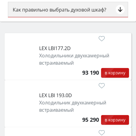
Как правильно выбрать духовой шкаф?
Сначала определитесь с типом (газовый или
электрический) и габаритами под вашу нишу,
затем смотрите на объём 50–70 л для семьи,
класс энергопотребления не ниже A и нужные
LEX LBI177.2D
функции (конвекция, гриль, самоочистка,
Холодильники двухкамерный
защита от детей).
встраиваемый
93 190
в корзину
LEX LBI 193.0D
Холодильник двухкамерный
встраиваемый
95 290
в корзину