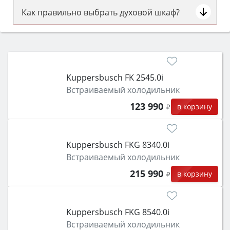
Как правильно выбрать духовой шкаф?
Сначала определитесь с типом (газовый или
электрический) и габаритами под вашу нишу,
затем смотрите на объём 50–70 л для семьи,
класс энергопотребления не ниже A и нужные
Kuppersbusch FK 2545.0i
функции (конвекция, гриль, самоочистка,
Встраиваемый холодильник
защита от детей).
123 990
в корзину
Kuppersbusch FKG 8340.0i
Встраиваемый холодильник
215 990
в корзину
Kuppersbusch FKG 8540.0i
Встраиваемый холодильник