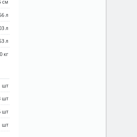
5 см
56 л
03 л
53 л
0 кг
1 шт
3 шт
6 шт
1 шт