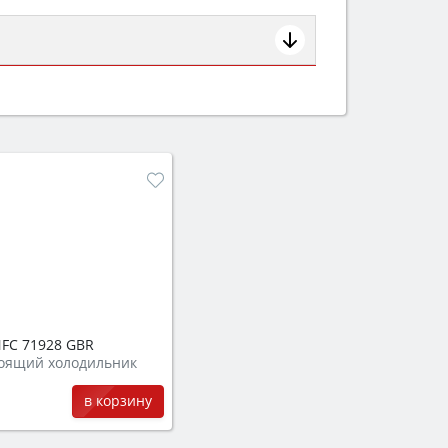
ем смотрите на объём 50–70 л для
защита от детей).
FC 71928 GBR
оящий холодильник
в корзину