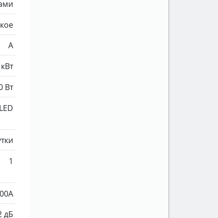
ами
кое
A
 кВт
0 Вт
LED
утки
1
00A
2 дБ