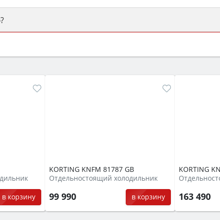
?
ый или электрический) и габаритами под вашу нишу, зат
же A и нужные функции (конвекция, гриль, самоочистка, 
KORTING KNFM 81787 GB
KORTING KN
дильник
Отдельностоящий холодильник
Отдельност
99 990
163 490
в корзину
в корзину