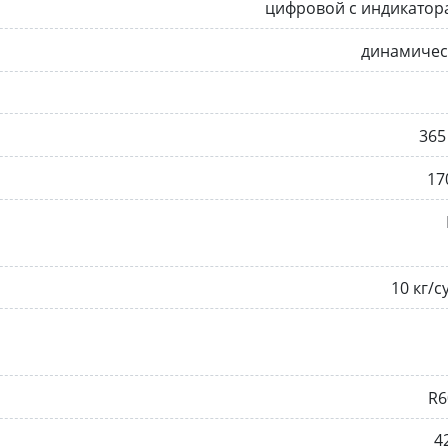
цифровой с индикатор
динамичес
365
17
10 кг/с
R6
4