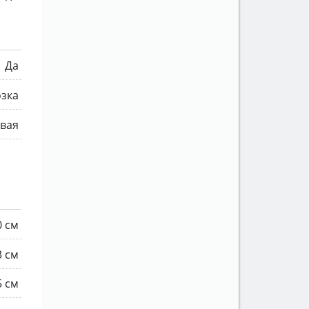
Да
зка
овая
0 см
3 см
5 см