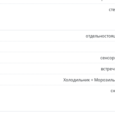
ст
отдельностоя
сенсор
встреч
Холодильник + Морозиль
с