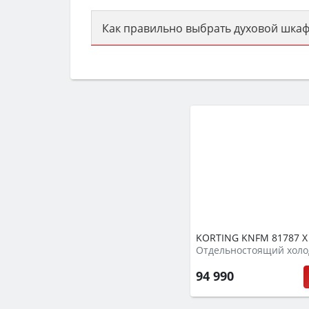
Как правильно выбрать духовой шкаф
Сначала определитесь с типом (газов
семьи, класс энергопотребления не ни
KORTING KNFM 81787 X
Отдельностоящий холо
94 990