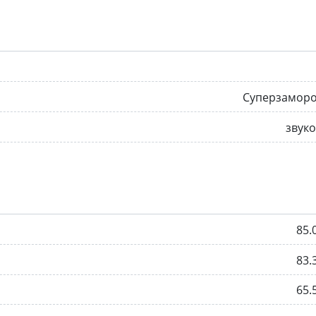
Суперзаморо
звук
85.
83.
65.