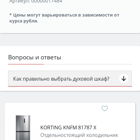
Артикул:
00000017484
* Цены могут варьироваться в зависимости от
курса рубля.
Вопросы и ответы
Как правильно выбрать духовой шкаф?
Сначала определитесь с типом (газовый или
электрический) и габаритами под вашу нишу,
затем смотрите на объём 50–70 л для семьи,
класс энергопотребления не ниже A и нужные
функции (конвекция, гриль, самоочистка,
KORTING KNFM 81787 X
защита от детей).
Отдельностоящий холодильник