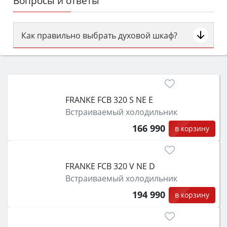
Вопросы и ответы
Как правильно выбрать духовой шкаф?
Сначала определитесь с типом (газовый или
электрический) и габаритами под вашу нишу,
затем смотрите на объём 50–70 л для семьи,
класс энергопотребления не ниже A и нужные
FRANKE FCB 320 S NE E
функции (конвекция, гриль, самоочистка,
Встраиваемый холодильник
защита от детей).
166 990
в корзину
FRANKE FCB 320 V NE D
Встраиваемый холодильник
194 990
в корзину