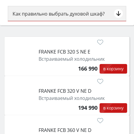
Как правильно выбрать духовой шкаф?
Сначала определитесь с типом (газовый или
электрический) и габаритами под вашу нишу,
затем смотрите на объём 50–70 л для семьи,
класс энергопотребления не ниже A и нужные
FRANKE FCB 320 S NE E
функции (конвекция, гриль, самоочистка,
Встраиваемый холодильник
защита от детей).
166 990
в корзину
FRANKE FCB 320 V NE D
Встраиваемый холодильник
194 990
в корзину
FRANKE FCB 360 V NE D