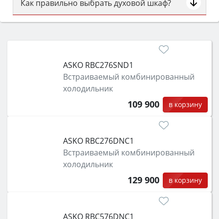
Как правильно выбрать духовой шкаф?
Сначала определитесь с типом (газовый или
электрический) и габаритами под вашу нишу,
затем смотрите на объём 50–70 л для семьи,
класс энергопотребления не ниже A и нужные
ASKO RBC276SND1
функции (конвекция, гриль, самоочистка,
Встраиваемый комбинированный
защита от детей).
холодильник
109 900
в корзину
ASKO RBC276DNC1
Встраиваемый комбинированный
холодильник
129 900
в корзину
ASKO RBC576DNC1