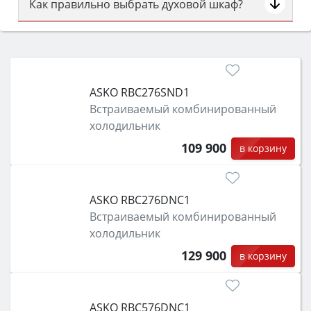
Как правильно выбрать духовой шкаф?
Сначала определитесь с типом (газовый или
электрический) и габаритами под вашу нишу,
затем смотрите на объём 50–70 л для семьи,
класс энергопотребления не ниже A и нужные
ASKO RBC276SND1
функции (конвекция, гриль, самоочистка,
Встраиваемый комбинированный
защита от детей).
холодильник
109 900
в корзину
ASKO RBC276DNC1
Встраиваемый комбинированный
холодильник
129 900
в корзину
ASKO RBC576DNC1