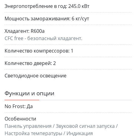
Энергопотребление в год:
245.0 кВт
Мощность замораживания:
6 кг/сут
Хлада­гент:
R600a
CFC free - безопасный хладагент.
Коли­чес­тво ком­прес­со­ров:
1
Коли­чес­тво дверей:
2
Светодиодное освещение
Функции и опции
No Frost:
Да
Особенности
Панель управления / Звуковой сигнал запуска /
Настройка температуры / Индикация