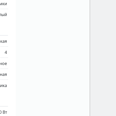
амки
лый
ская
4
ное
ная
мика
0 Вт