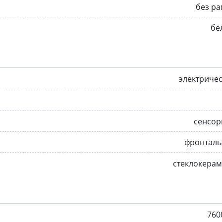
без р
бе
электриче
сенсор
фронталь
стеклокера
760