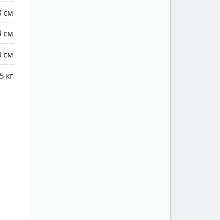
8 см
4 см
0 см
5 кг