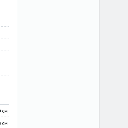
0 см
8 см