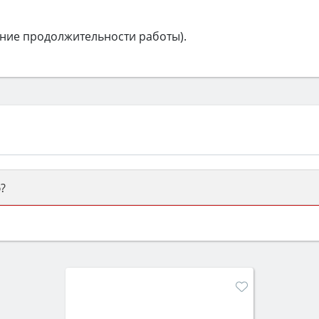
ние продолжительности работы).
?
ый или электрический) и габаритами под вашу нишу, зат
же A и нужные функции (конвекция, гриль, самоочистка, 