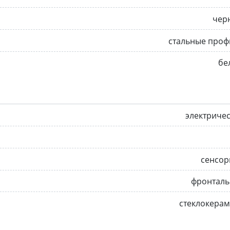
чер
стальные проф
бе
электриче
сенсор
фронталь
стеклокера