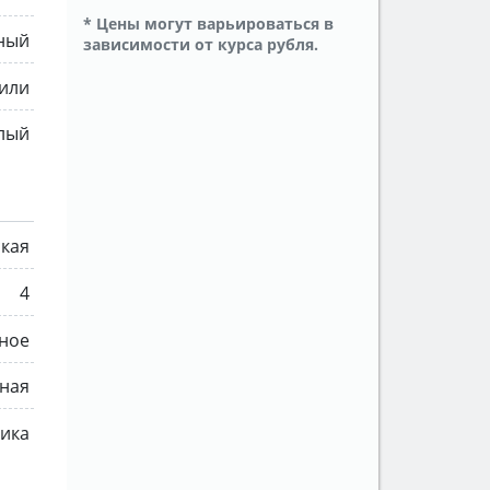
* Цены могут варьироваться в
ный
зависимости от курса рубля.
или
лый
ская
4
ное
ная
мика