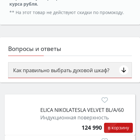
курса рубля.
** На этот товар не действуют скидки по промокоду.
Вопросы и ответы
Как правильно выбрать духовой шкаф?
Сначала определитесь с типом (газовый или
электрический) и габаритами под вашу нишу,
затем смотрите на объём 50–70 л для семьи,
класс энергопотребления не ниже A и нужные
ELICA NIKOLATESLA VELVET BL/A/60
функции (конвекция, гриль, самоочистка,
Индукционная поверхность
защита от детей).
124 990
в корзину