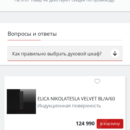
Вопросы и ответы
Как правильно выбрать духовой шкаф?
Сначала определитесь с типом (газовый или
электрический) и габаритами под вашу нишу,
затем смотрите на объём 50–70 л для семьи,
класс энергопотребления не ниже A и нужные
функции (конвекция, гриль, самоочистка,
ELICA NIKOLATESLA VELVET BL/A/60
защита от детей).
Индукционная поверхность
124 990
в корзину