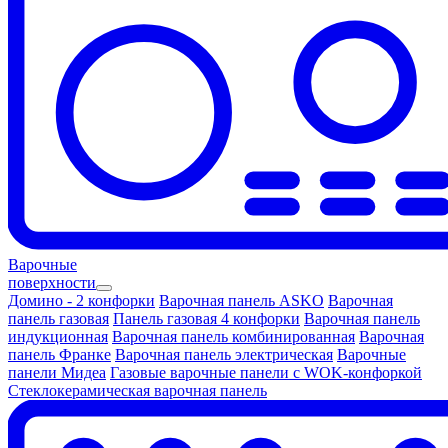
Варочные
поверхности
Домино - 2 конфорки
Варочная панель ASKO
Варочная
панель газовая
Панель газовая 4 конфорки
Варочная панель
индукционная
Варочная панель комбинированная
Варочная
панель Франке
Варочная панель электрическая
Варочные
панели Мидеа
Газовые варочные панели с WOK-конфоркой
Стеклокерамическая варочная панель