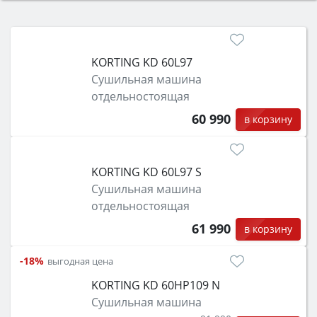
Сначала определитесь с типом (газовый или
электрический) и габаритами под вашу нишу,
затем смотрите на объём 50–70 л для семьи,
класс энергопотребления не ниже A и нужные
KORTING KD 60L97
функции (конвекция, гриль, самоочистка,
Сушильная машина
защита от детей).
отдельностоящая
60 990
в корзину
KORTING KD 60L97 S
Сушильная машина
отдельностоящая
61 990
в корзину
-18%
выгодная цена
KORTING KD 60HP109 N
Сушильная машина