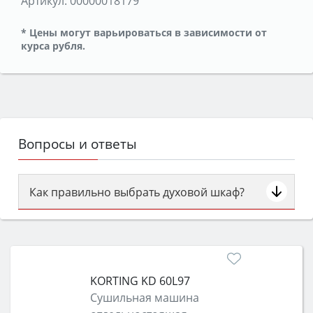
Артикул:
00000018179
* Цены могут варьироваться в зависимости от
курса рубля.
Вопросы и ответы
Как правильно выбрать духовой шкаф?
Сначала определитесь с типом (газовый или
электрический) и габаритами под вашу нишу,
затем смотрите на объём 50–70 л для семьи,
класс энергопотребления не ниже A и нужные
KORTING KD 60L97
функции (конвекция, гриль, самоочистка,
Сушильная машина
защита от детей).