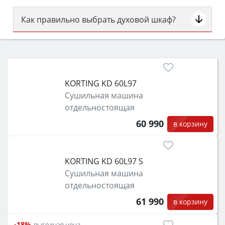
Как правильно выбрать духовой шкаф?
Сначала определитесь с типом (газовый или
электрический) и габаритами под вашу нишу,
затем смотрите на объём 50–70 л для семьи,
класс энергопотребления не ниже A и нужные
KORTING KD 60L97
функции (конвекция, гриль, самоочистка,
Сушильная машина
защита от детей).
отдельностоящая
60 990
в корзину
KORTING KD 60L97 S
Сушильная машина
отдельностоящая
61 990
в корзину
-18%
выгодная цена