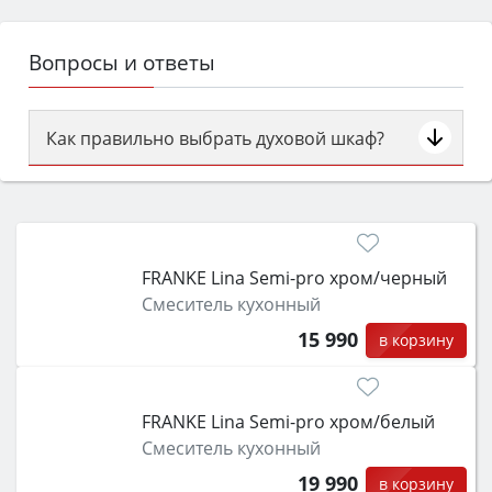
Вопросы и ответы
Как правильно выбрать духовой шкаф?
Сначала определитесь с типом (газовый или
электрический) и габаритами под вашу нишу,
затем смотрите на объём 50–70 л для семьи,
класс энергопотребления не ниже A и нужные
FRANKE Lina Semi-pro xром/черный
функции (конвекция, гриль, самоочистка,
Смеситель кухонный
защита от детей).
15 990
в корзину
FRANKE Lina Semi-pro xром/белый
Смеситель кухонный
19 990
в корзину