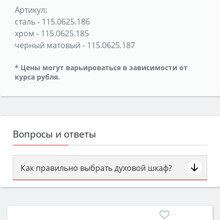
Артикул:
сталь
-
115.0625.186
хром
-
115.0625.185
черный матовый
-
115.0625.187
* Цены могут варьироваться в зависимости от
курса рубля.
Вопросы и ответы
Как правильно выбрать духовой шкаф?
Сначала определитесь с типом (газовый или
электрический) и габаритами под вашу нишу,
затем смотрите на объём 50–70 л для семьи,