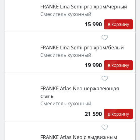
класс энергопотребления не ниже A и нужные
FRANKE Lina Semi-pro xром/черный
функции (конвекция, гриль, самоочистка,
Смеситель кухонный
защита от детей).
15 990
в корзину
FRANKE Lina Semi-pro xром/белый
Смеситель кухонный
19 990
в корзину
FRANKE Atlas Neo нержавеющая
сталь
Смеситель кухонный
21 590
в корзину
FRANKE Atlas Neo с выдвижным