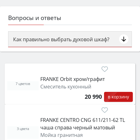
Вопросы и ответы
Как правильно выбрать духовой шкаф?
Сначала определитесь с типом (газовый или
электрический) и габаритами под вашу нишу,
затем смотрите на объём 50–70 л для семьи,
класс энергопотребления не ниже A и нужные
FRANKE Orbit хром/графит
функции (конвекция, гриль, самоочистка,
7 цветов
Смеситель кухонный
защита от детей).
20 990
в корзину
FRANKE CENTRO CNG 611/211-62 TL
чаша справа черный матовый
3 цвета
Мойка гранитная