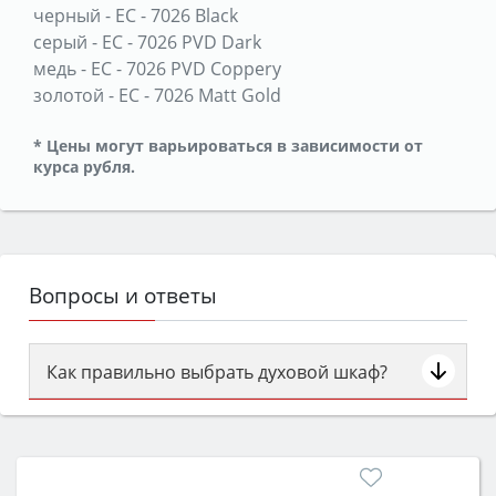
черный
-
ЕС - 7026 Black
серый
-
ЕС - 7026 PVD Dark
медь
-
ЕС - 7026 PVD Coppery
золотой
-
ЕС - 7026 Matt Gold
* Цены могут варьироваться в зависимости от
курса рубля.
Вопросы и ответы
Как правильно выбрать духовой шкаф?
Сначала определитесь с типом (газовый или
электрический) и габаритами под вашу нишу,
затем смотрите на объём 50–70 л для семьи,