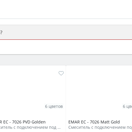
?
ый или электрический) и габаритами под вашу нишу, зат
же A и нужные функции (конвекция, гриль, самоочистка, 
6 цветов
6 цв
 ЕС - 7026 PVD Golden
EMAR ЕС - 7026 Matt Gold
Смеситель с подключением под фильтр