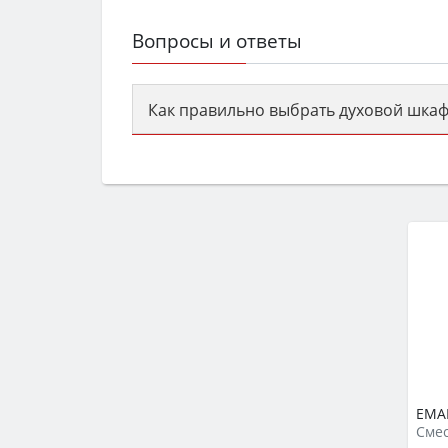
Вопросы и ответы
Как правильно выбрать духовой шкаф
Сначала определитесь с типом (газов
семьи, класс энергопотребления не ни
EMAR