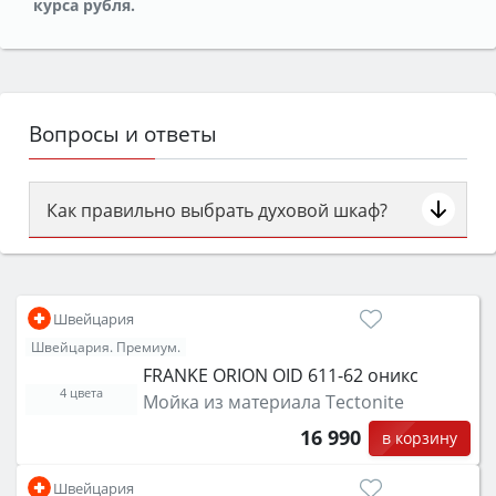
курса рубля.
Вопросы и ответы
Как правильно выбрать духовой шкаф?
Сначала определитесь с типом (газовый или
электрический) и габаритами под вашу нишу,
затем смотрите на объём 50–70 л для семьи,
Швейцария
класс энергопотребления не ниже A и нужные
Швейцария. Премиум.
функции (конвекция, гриль, самоочистка,
FRANKE ORION OID 611-62 оникс
защита от детей).
4 цвета
Мойка из материала Tectonite
16 990
в корзину
Швейцария