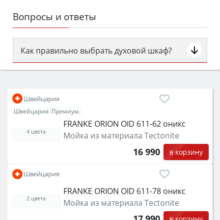
Вопросы и ответы
Как правильно выбрать духовой шкаф?
Сначала определитесь с типом (газовый или
электрический) и габаритами под вашу нишу,
затем смотрите на объём 50–70 л для семьи,
Швейцария
класс энергопотребления не ниже A и нужные
Швейцария. Премиум.
функции (конвекция, гриль, самоочистка,
FRANKE ORION OID 611-62 оникс
защита от детей).
4 цвета
Мойка из материала Tectonite
16 990
в корзину
Швейцария
FRANKE ORION OID 611-78 оникс
2 цвета
Мойка из материала Tectonite
17 990
в корзину