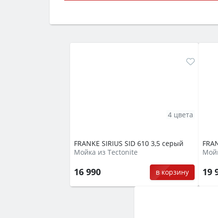
Сначала определитесь с типом (газов
семьи, класс энергопотребления не ни
4 цвета
FRANKE SIRIUS SID 610 3,5 серый
FRAN
Мойка из Tectonite
Мойк
16 990
19 
в корзину