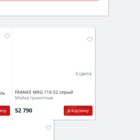
ем смотрите на объём 50–70 л для
защита от детей).
3 цвета
FRANKE MRG 110-52 серый
ль
Мойка гранитная
52 790
ину
в корзину