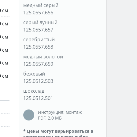
медный серый
0 см
125.0557.656
серый лунный
0 см
125.0557.657
0 см
серебристый
125.0557.658
0 см
медный золотой
0 см
125.0557.659
бежевый
0 см
125.0512.503
шоколад
125.0512.501
Инструкция: монтаж
PDF, 2.0 MБ
* Цены могут варьироваться в
зависимости от курса рубля.