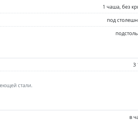
1 чаша, без к
под столешн
подстоль
3 
веющей стали.
в ч