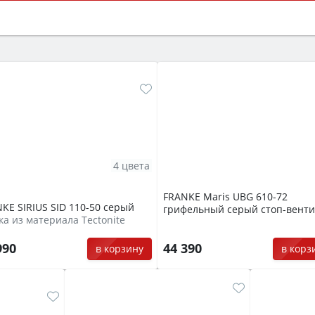
ый или электрический) и габаритами под вашу нишу, зат
же A и нужные функции (конвекция, гриль, самоочистка, 
4 цвета
FRANKE Maris UBG 610-72
KE SIRIUS SID 110-50 серый
грифельный серый стоп-венти
а из материала Tectonite
990
44 390
в корзину
в корз