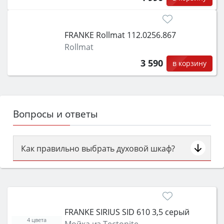
FRANKE Rollmat 112.0256.867
Rollmat
3 590
в корзину
Вопросы и ответы
Как правильно выбрать духовой шкаф?
Сначала определитесь с типом (газовый или
электрический) и габаритами под вашу нишу,
затем смотрите на объём 50–70 л для семьи,
класс энергопотребления не ниже A и нужные
FRANKE SIRIUS SID 610 3,5 серый
функции (конвекция, гриль, самоочистка,
4 цвета